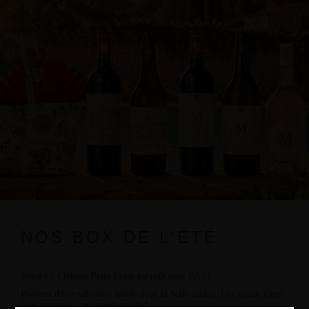
NOS BOX DE L'ÉTÉ
Votre kit Château Plain Point est prêt pour l'été !
Profitez d'une sélection idéale pour la belle saison. Les beaux jours
sont comptés… n’attendez plus !