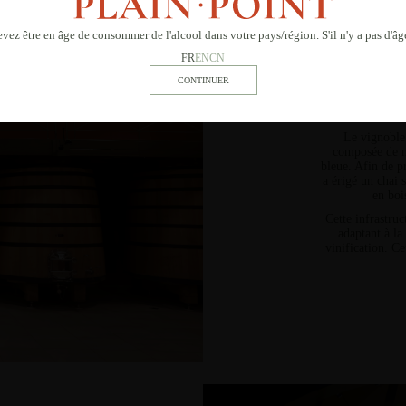
 devez être en âge de consommer de l'alcool dans votre pays/région. S'il n'y a pas d'
BÉTO
FR
EN
CN
Le vignoble 
composée de mo
bleue. Afin de p
a érigé
un chai 
en boi
Cette infrastru
adaptant à la
vinification. C