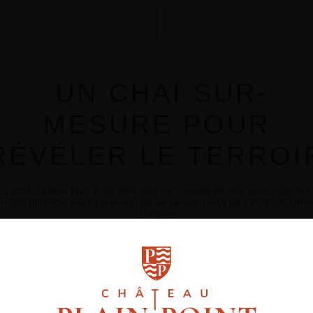
UN CHAI SUR-
MESURE POUR
RÉVÉLER LE TERROI
En 2023, Château Plain Point entre dans une nouvelle ère avec la vinification d
remier millésime issu du nouveau chai sur mesure, conçu par l'architecte Olivi
Chadebost.