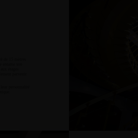
lé de 15 mètres
ge entame son
 aux étages
alement parvenir
 leur personnalité
unique.