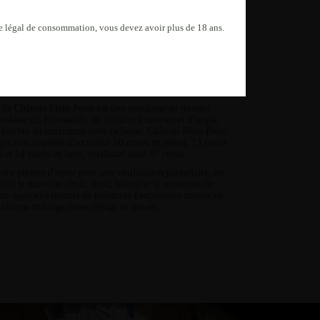
âge légal de consommation, vous devez avoir plus de 18 ans.
N, BOIS ET INOX
POUR UNE MOSAÏQUE DE SOLS
de Château Plain Point est une mosaïque de terroirs
lasse du Fronsadais, de calcaire à astéries et d’argile
réserver au maximum cette richesse, Château Plain Point
spacieux
capable d'accueillir 60 cuves en béton, 13 cuves
s et 14 cuves en inox, totalisant ainsi
87 cuves
.
cture permet d'opter pour une
vinification parcellaire, en
 fois le matériau (bois, inox, béton)
et le processus de
ette approche permet de préserver l'expression unique de
chaque mariage entre cépage et terroir.