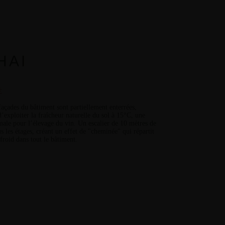
HAI
É
façades du bâtiment sont partiellement enterrées,
d’exploiter la fraîcheur naturelle du sol à 15°C, une
male pour l’élevage du vin.
Un escalier de 10 mètres de
us les étages, créant un effet de "cheminée" qui répartit
roid dans tout le bâtiment.