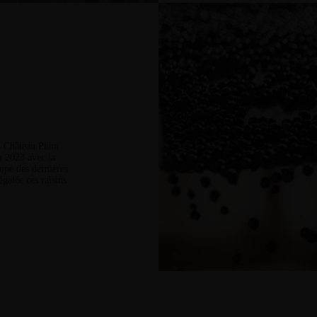
, Château Plain
n 2023 avec la
ipé des dernières
égalée ces raisins