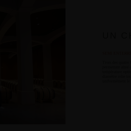
UN C
SEMI ENTERR
Trois des quatre 
permettant ainsi
température opti
diamètre relie to
uniformément le f