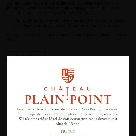
chai gravitaire, suivie d’une dégustation commentée de trois vins.
Prolongez l’expérience avec un pique-nique gourmand dans le parc,
avant ou après la visite selon la formule choisie.
Pique-nique gourmand : charcuteries, fromages, crudités
de saison, fruit frais, tartinable ou pâté, canelés et pain
Vous pouvez également ajouter une boisson fraîche ou une bouteille de
vin.
JE RÉSERVE
Pour visiter le site internet de Château Plain Point, vous devez
être en âge de consommer de l'alcool dans votre pays/région.
S'il n'y a pas d'âge légal de consommation, vous devez avoir
plus de 18 ans.
FR
EN
CN