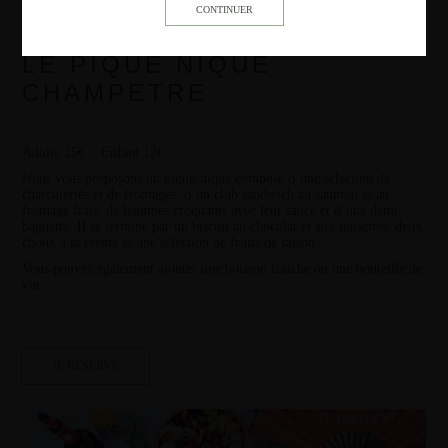
LE PIQUE NIQUE
CHAMPETRE
Adulte 25€ ⸱ Enfant 12€
Nous vous proposons un pique-nique composé d’une sélection de
charcuteries et de fromages, d’un club sandwich au saumon et au
fromage frais, de légumes croquants avec leur sauce et d’une demi-
baguette. Il se termine par un biscuit au chocolat et aux noisettes, deux
choux à la crème et une sélection de fruits de saison.
Vous pouvez également ajouter une boisson fraîche ou une bouteille de
vin.
JE RÉSERVE