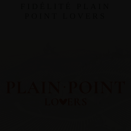
FIDÉLITÉ PLAIN
POINT LOVERS