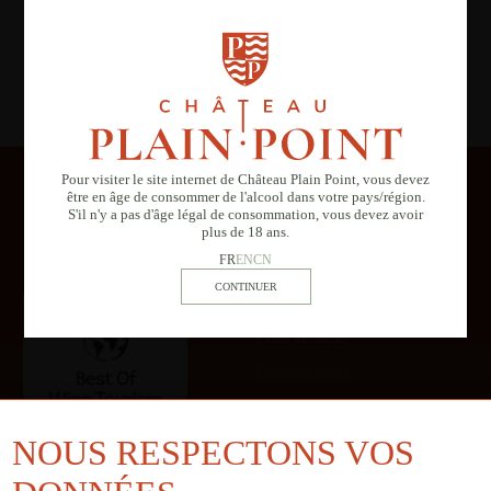
ACCESSIBLE
Il semblerait que vous soyez dans une zone
géographique qui ne peut accéder à ce contenu
Pour visiter le site internet de Château Plain Point, vous devez
être en âge de consommer de l'alcool dans votre pays/région.
S'il n'y a pas d'âge légal de consommation, vous devez avoir
plus de 18 ans.
FR
EN
CN
ESPACE PRESSE
Fiches techniques
Dossier de presse
Galerie
NOUS RESPECTONS VOS