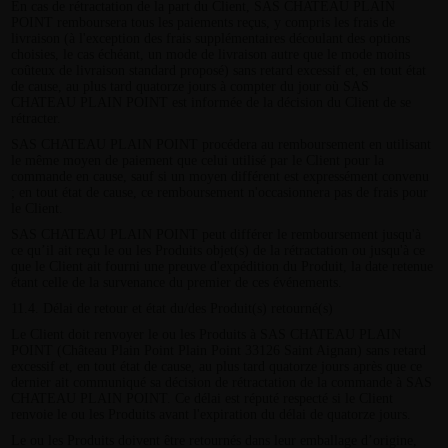
En cas de rétractation de la part du Client, SAS CHATEAU PLAIN
POINT remboursera tous les paiements reçus, y compris les frais de
livraison (à l'exception des frais supplémentaires découlant des options
choisies, le cas échéant, un mode de livraison autre que le mode moins
coûteux de livraison standard proposé) sans retard excessif et, en tout état
de cause, au plus tard quatorze jours à compter du jour où SAS
CHATEAU PLAIN POINT est informée de la décision du Client de se
rétracter.
SAS CHATEAU PLAIN POINT procédera au remboursement en utilisant
le même moyen de paiement que celui utilisé par le Client pour la
commande en cause, sauf si un moyen différent est expressément convenu
; en tout état de cause, ce remboursement n'occasionnera pas de frais pour
le Client.
SAS CHATEAU PLAIN POINT peut différer le remboursement jusqu'à
ce qu’il ait reçu le ou les Produits objet(s) de la rétractation ou jusqu'à ce
que le Client ait fourni une preuve d'expédition du Produit, la date retenue
étant celle de la survenance du premier de ces événements.
11.4. Délai de retour et état du/des Produit(s) retourné(s)
Le Client doit renvoyer le ou les Produits à SAS CHATEAU PLAIN
POINT (Château Plain Point Plain Point 33126 Saint Aignan) sans retard
excessif et, en tout état de cause, au plus tard quatorze jours après que ce
dernier ait communiqué sa décision de rétractation de la commande à SAS
CHATEAU PLAIN POINT. Ce délai est réputé respecté si le Client
renvoie le ou les Produits avant l'expiration du délai de quatorze jours.
Le ou les Produits doivent être retournés dans leur emballage d’origine,