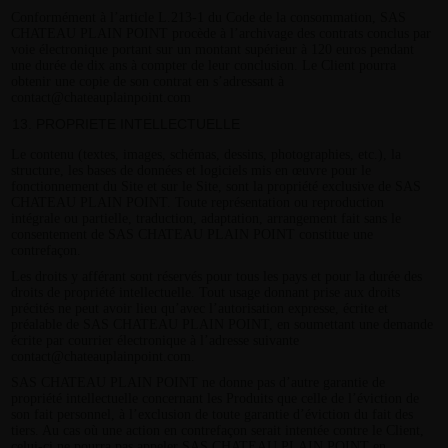
Conformément à l’article L.213-1 du Code de la consommation, SAS
CHATEAU PLAIN POINT procède à l’archivage des contrats conclus par
voie électronique portant sur un montant supérieur à 120 euros pendant
une durée de dix ans à compter de leur conclusion. Le Client pourra
obtenir une copie de son contrat en s’adressant à
contact@chateauplainpoint.com
PROPRIETE INTELLECTUELLE
Le contenu (textes, images, schémas, dessins, photographies, etc.), la
structure, les bases de données et logiciels mis en œuvre pour le
fonctionnement du Site et sur le Site, sont la propriété exclusive de SAS
CHATEAU PLAIN POINT. Toute représentation ou reproduction
intégrale ou partielle, traduction, adaptation, arrangement fait sans le
consentement de SAS CHATEAU PLAIN POINT constitue une
contrefaçon.
Les droits y afférant sont réservés pour tous les pays et pour la durée des
droits de propriété intellectuelle. Tout usage donnant prise aux droits
précités ne peut avoir lieu qu’avec l’autorisation expresse, écrite et
préalable de SAS CHATEAU PLAIN POINT, en soumettant une demande
écrite par courrier électronique à l’adresse suivante
contact@chateauplainpoint.com.
SAS CHATEAU PLAIN POINT ne donne pas d’autre garantie de
propriété intellectuelle concernant les Produits que celle de l’éviction de
son fait personnel, à l’exclusion de toute garantie d’éviction du fait des
tiers. Au cas où une action en contrefaçon serait intentée contre le Client,
celui-ci ne pourra pas appeler SAS CHATEAU PLAIN POINT en