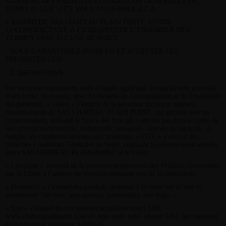
CONTENU DES PRESENTES CONDITIONS GENERALES DE
VENTE (« CGV ») ET VOUS VOUS OBLIGEZ A
L’EGARD DE SAS CHATEAU PLAIN POINT, VOTRE
COCONTRACTANT, A EN RESPECTER L’ENSEMBLE DES
TERMES SANS AUCUNE RESERVE ;
- VOUS GARANTISSEZ AVOIR LU ET ACCEPTER LES
PRESENTES CGV.
DEFINITIONS
Les termes et expressions visés ci-après signifient, lorsqu'ils sont précédés
d'une lettre majuscule, pour les besoins de l'interprétation et de l'exécution
des présentes :« Client » s’entend de la personne physique majeure,
cocontractante de SAS CHATEAU PLAIN POINT, qui garantit être un
consommateur, utilisant le Site à des fins qui n'entrent pas dans le cadre de
son activité commerciale, industrielle, artisanale, libérale ou agricole, et
remplir les conditions définies aux présentes. « CGV » s’entend des
présentes Conditions Générales de Vente, régissant la relation contractuelle
entre SAS CHATEAU PLAIN POINT et le Client.
« Livraison » s'entend de la première présentation des Produits commandés
par le Client à l’adresse de livraison indiquée lors de la commande.
« Produit(s) » s’entend des produits proposés à la vente sur le Site et
notamment : les vins, stop-gouttes, sommeliers, tote-bags…
« Site » s’entend du site internet accessible sous l’URL
www.chateauplainpoint.com ou sous toute autre adresse URL qui viendrait
s'ajouter ou se substituer à celle-ci.