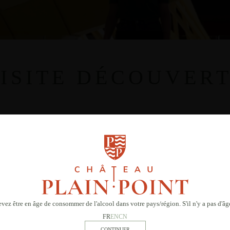
ISITE DÉCOUVER
 devez être en âge de consommer de l'alcool dans votre pays/région. S'il n'y a pas d'
FR
EN
CN