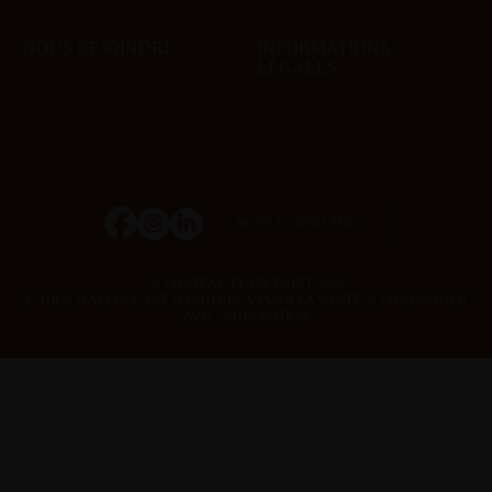
NOUS REJOINDRE
INFORMATIONS
LÉGALES
Devenir notre partenaire
Politique de confidentialité
Mentions légales
Conditions générales de vente
NOUS CONTACTER
© CHÂTEAU PLAIN POINT 2026
L'ABUS D'ALCOOL EST DANGEREUX POUR LA SANTÉ, À CONSOMMER
AVEC MODÉRATION