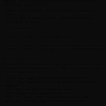
supprimez ceux qui sont enregistrés, vous ne pourrez plus bénéficier d’un
certain nombre de fonctionnalités :
- Pour les cookies nécessaires : risque de ne plus pouvoir accéder au Site
Internet
- Pour les cookies de mesure d’audience : aucune conséquence sur
l’utilisation du Site Internet.
Lien de désactivation
Finalité
Editeur
Lien de désactivation
Mesure
Google
https://chromewebstore.google.com/detail/d%C
d'audience
Analytics
de-google-a/fllaojicojecljbmefodhfapmkghcbnh
Paramétrage du navigateur
S’agissant de la gestion des cookies, chaque logiciel de navigation propose
des modalités de configuration différentes. Elles sont décrites dans le menu
d’aide de chaque navigateur :
- Chrome : https://support.google.com/accounts/answer/61416?hl=fr
- Firefox : https://support.mozilla.org/fr/kb/cookies-informations-sites-
enregistrent
- Safari : http://www.apple.com/legal/privacy/fr-ww/
- Internet Explorer : https://support.microsoft.com/fr-
fr/help/17442/windows-internet-explorer-delete-manage-cookies
- Opera : http://www.opera.com/help/tutorials/security/cookies/