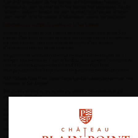
Lors de la consultation du Site Internet, des informations relatives à la
navigation de votre terminal sur le Site Internet sont enregistrées dans les
fichiers « cookies » installés sur votre terminal, ce qui permet de suivre
votre activité, et de se souvenir d’informations comme vos préférences.
Information sur le dépôt de cookies sur le Site Internet
Lorsque vous visitez le Site Internet pour la première fois, et que SAS
Château Plain Point envisage de placer des cookies soumis à consentement
sur votre terminal, vous êtes informé au moyen d’une bannière
d’information figurant en bas de la page.
En paramétrant vos choix concernant les cookies ou en cliquant sur «
Accepter tous les cookies » dans le bandeau, vous acceptez l’utilisation de
cookies soumis à consentement par SAS Château Plain Point.
Vous pouvez modifier à tout moment les paramètres relatifs aux cookies.
SAS Château Plain Point dépose divers types de cookies lorsque vous vous
connectez au Site Internet :
Des cookies techniques qui ne sont pas soumis à consentement et qui
permettent notamment :
- D’adapter la présentation du Site Internet aux préférences d’affichage de
votre terminal (résolution d’affichage, système d’exploitation utilisé, etc.)
Lors de vos visites sur le Site Internet, selon les matériels et les logiciels
de visualisation ou de lecture que votre terminal comporte ;
- De mémoriser des informations relatives à un formulaire que vous avez
rempli sur le Site Internet (formulaire de contact)
Des cookies de mesure d’audience qui sont soumis à consentement et qui