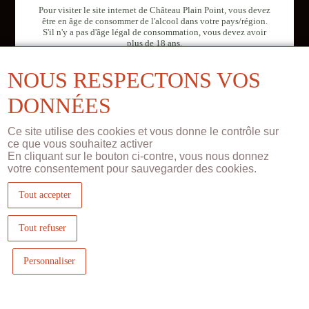
Pour visiter le site internet de Château Plain Point, vous devez
être en âge de consommer de l'alcool dans votre pays/région.
NOUS CONTACTER
S'il n'y a pas d'âge légal de consommation, vous devez avoir
plus de 18 ans.
FR
EN
CN
© CHÂTEAU PLAIN POINT 2026
NOUS RESPECTONS VOS
L'ABUS D'ALCOOL EST DANGEREUX POUR LA SANTÉ, À CONSOMMER
AVEC MODÉRATION
DONNÉES
Ce site utilise des cookies et vous donne le contrôle sur
ce que vous souhaitez activer
En cliquant sur le bouton ci-contre, vous nous donnez
votre consentement pour sauvegarder des cookies.
Tout accepter
Tout refuser
Personnaliser