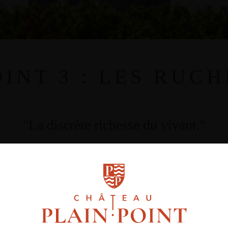
OINT 3 : LES RUCH
"La discrète richesse du vivant."