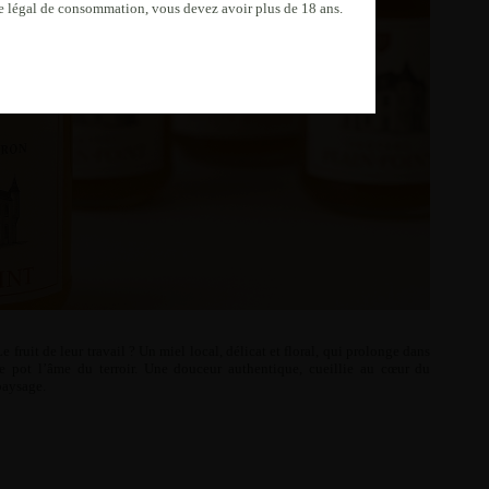
âge légal de consommation, vous devez avoir plus de 18 ans.
Le fruit de leur travail ? Un miel local, délicat et floral, qui prolonge dans
le pot l’âme du terroir. Une douceur authentique, cueillie au cœur du
paysage.