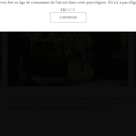
 devez être en âge de consommer de l'alcool dans votre pays/région. S'il n'y a pas d'
FR
EN
CN
:
Chaque année, des fleurs mellifères sont semées autour des vignes pour
,
nourrir ces butineuses. Cette cohabitation entre la vigne et les abeilles
s
témoigne d’une volonté d’agriculture harmonieuse et vivante.