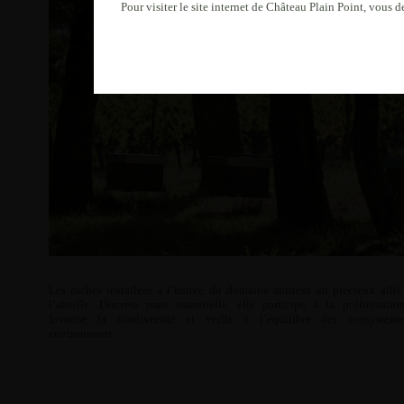
Pour visiter le site internet de Château Plain Point, vous
Les ruches installées à l’entrée du domaine abritent un précieux allié 
l’abeille. Discrète mais essentielle, elle participe à la pollinisation
favorise la biodiversité et veille à l’équilibre des écosystème
environnants.