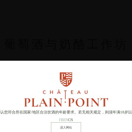
葡萄酒与奶酪工作坊
确认您符合所在国家
/
地区合法饮酒的年龄要求。若无相关规定，则须年满18岁
FR
EN
CN