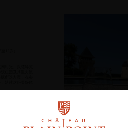
验
（3至12岁）
悠闲时光。跟随导览
t），参观庄园及其重力流
根据所选方案，在参
餐，延续这份美好体
果、抹酱或肉酱、
元起。