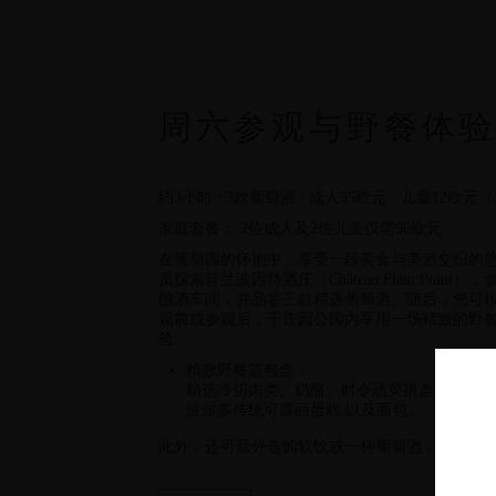
周六参观与野餐体
约3小时 ⸱ 3款葡萄酒 ⸱ 成人35欧元 · 儿童12欧元
家庭套餐： 2位成人及2位儿童仅需90欧元
在葡萄园的怀抱中，享受一段美食与美酒交织的
员探索普兰波因特酒庄（Château Plain Poin
酿酒车间，并品鉴三款精选葡萄酒。随后，您可
观前或参观后，于庄园公园内享用一场精致的野
验。
精致野餐篮包含：
精选冷切肉类、奶酪、时令蔬菜拼盘、新鲜水
波尔多传统可露丽蛋糕 以及面包。
此外，还可额外选购软饮或一杯葡萄酒，价格3欧