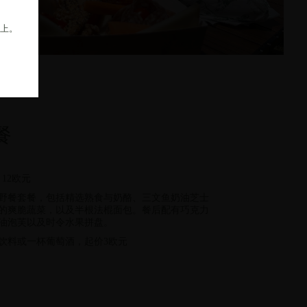
以上。
餐
 12欧元
野餐套餐，包括精选熟食与奶酪、三文鱼奶油芝士
的爽脆蔬菜，以及半根法棍面包。餐后配有巧克力
油泡芙以及时令水果拼盘。
饮料或一杯葡萄酒，起价3欧元