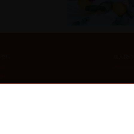
体资料
加入我们
介绍
成为合作伙
资料
集锦
© CHÂTEAU PLAIN POINT 2026
酗酒伤身，健康无价；酒香微醇，适量为享