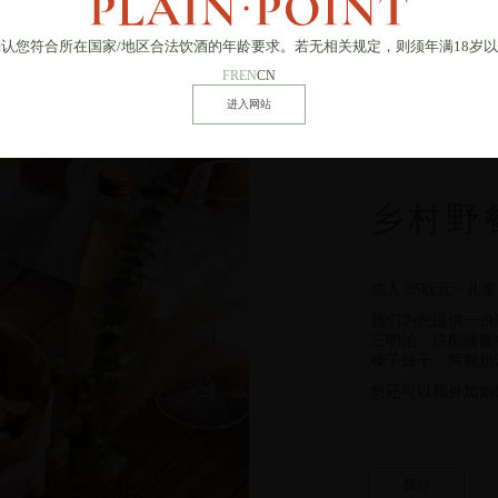
确认您符合所在国家
/
地区合法饮酒的年龄要求。若无相关规定，则须年满18岁
FR
EN
CN
乡村野
成人 25欧元 ⸱ 儿童
我们为您提供一份
三明治、搭配蘸酱
榛子饼干、两颗奶
您还可以额外加购
预订