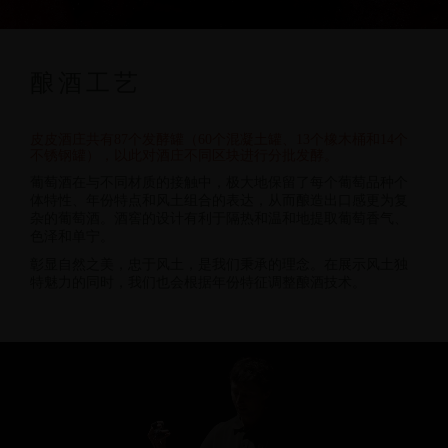
酿酒工艺
皮皮酒庄共有
87
个发酵罐（
60
个混凝土罐、
13
个橡木桶和
14
个
不锈钢罐），以此对酒庄不同区块进行分批发酵。
葡萄酒在与不同材质的接触中，极大地保留了每个葡萄品种个
体特性、年份特点和风土组合的表达，从而酿造出口感更为复
杂的葡萄酒。酒窖的设计有利于隔热和温和地提取葡萄香气、
色泽和单宁。
彰显自然之美，忠于风土，是我们秉承的理念。在展示风土独
特魅力的同时，我们也会根据年份特征调整酿酒技术。