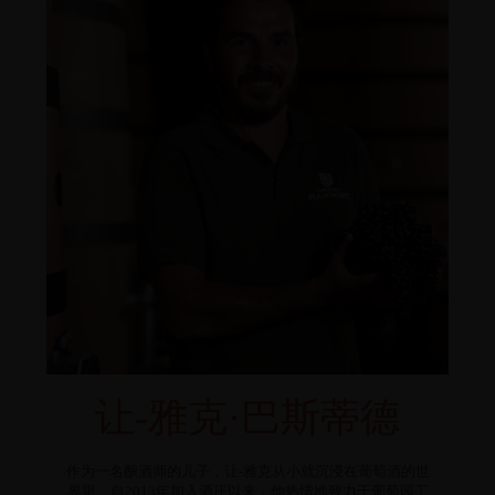
让-雅克·巴斯蒂德
作为一名酿酒师的儿子，让-雅克从小就沉浸在葡萄酒的世
界里。自2013年加入酒庄以来，他热情地致力于葡萄园工