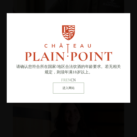
乔奥·阿维斯·卢雷罗
酒窖主管
自2023年加入团队，凭借在一级酒庄积累的专业知识，
请确认您符合所在国家
/
地区合法饮酒的年龄要求。若无相关
乔奥运用多种酿酒和陈酿技术，确保我们的每一款葡萄酒
规定，则须年满18岁以上。
都经过精心调配，达到量身定制的标准。
FR
EN
CN