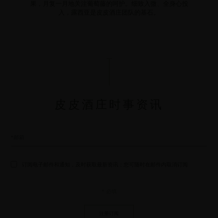
果，月复一月地关注葡萄藤的呵护。细致入微、全身心投
入，露西亚是皮皮酒庄团队的基石。
皮皮酒庄时事资讯
订阅电子邮件和通知，及时获取最新资讯；您可随时在邮件内取消订阅
* 必填