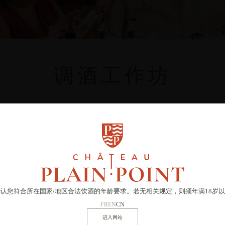
调酒工作坊
确认您符合所在国家
/
地区合法饮酒的年龄要求。若无相关规定，则须年满18岁
FR
EN
CN