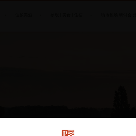
佳酿美酒
参观 | 美食 | 住宿
场地包场 研讨会 