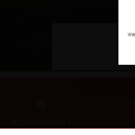
请
媒
技术
宣传
影像