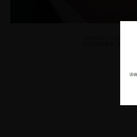
在此对
James Suckling
及其团
们
10
月份在曼谷、首尔和东
请